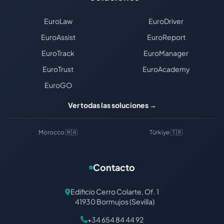
EuroLaw
EuroDriver
EuroAssist
EuroReport
EuroTrack
EuroManager
EuroTrust
EuroAcademy
EuroGO
Ver todas las soluciones →
Morocco 🇲🇦
Türkiye 🇹🇷
Contacto
Edificio Cerro Colarte, Of. 1
41930 Bormujos (Sevilla)
+34 654 84 44 92