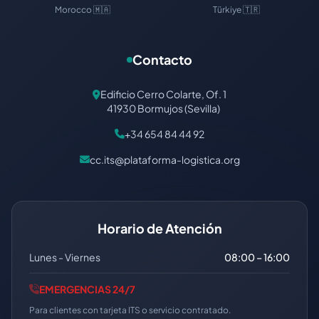
Morocco 🇲🇦
Türkiye 🇹🇷
Contacto
Edificio Cerro Colarte, Of. 1
41930 Bormujos (Sevilla)
+34 654 84 44 92
cc.its@plataforma-logistica.org
Horario de Atención
Lunes - Viernes
08:00 – 16:00
EMERGENCIAS 24/7
Para clientes con tarjeta ITS o servicio contratado.