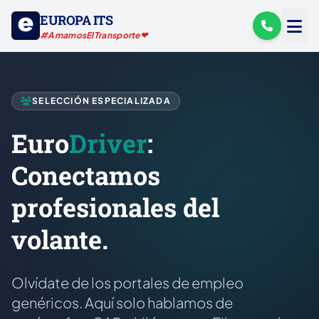
EUROPA ITS
#AmamosElTransporte❤
SELECCIÓN ESPECIALIZADA
Euro
Driver
:
Conectamos
profesionales del
volante.
Olvídate de los portales de empleo
genéricos. Aquí solo hablamos de