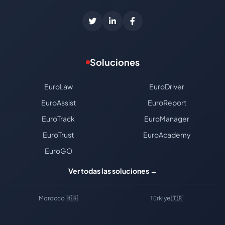
Soluciones
EuroLaw
EuroDriver
EuroAssist
EuroReport
EuroTrack
EuroManager
EuroTrust
EuroAcademy
EuroGO
Ver todas las soluciones →
Morocco 🇲🇦
Türkiye 🇹🇷