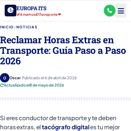
EUROPA ITS
#AmamosElTransporte❤
INICIO
/
NOTICIAS
Reclamar Horas Extras en
Transporte: Guía Paso a Paso
2026
O
Oscar
·
Publicado el
6 de abril de 2026
·
Actualizado el
8 de mayo de 2026
Si eres conductor de transporte y te deben
horas extras, el
tacógrafo digital
es tu mejor