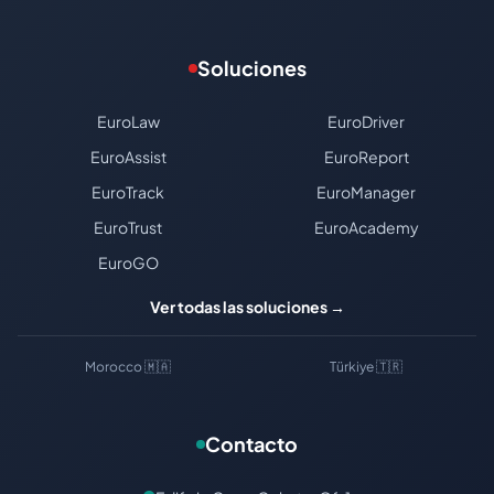
Soluciones
EuroLaw
EuroDriver
EuroAssist
EuroReport
EuroTrack
EuroManager
EuroTrust
EuroAcademy
EuroGO
Ver todas las soluciones →
Morocco 🇲🇦
Türkiye 🇹🇷
Contacto